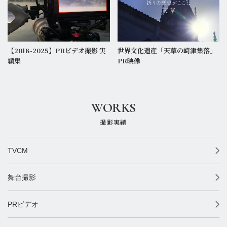
撮影実績
お知らせ
【2018-2025】PRビデオ撮影 実
世界文化遺産「天草の﨑津集落」
績集
PR映像
WORKS
撮影実績
TVCM
舞台撮影
PRビデオ